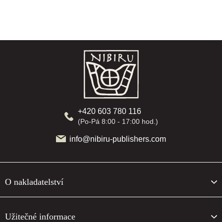
Z
á
p
a
t
í
+420 603 780 116
(Po-Pá 8:00 - 17:00 hod.)
info@nibiru-publishers.com
O nakladatelství
Užitečné informace