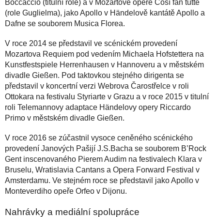
Boccaccio (titulní role) a v Mozartově opeře Così fan tutte
(role Guglielma), jako Apollo v Händelově kantátě Apollo a
Dafne se souborem Musica Florea.
V roce 2014 se představil ve scénickém provedení
Mozartova Requiem pod vedením Michaela Hofstettera na
Kunstfestspiele Herrenhausen v Hannoveru a v městském
divadle Gießen. Pod taktovkou stejného dirigenta se
představil v koncertní verzi Webrova Čarostřelce v roli
Ottokara na festivalu Styriarte v Grazu a v roce 2015 v titulní
roli Telemannovy adaptace Händelovy opery Riccardo
Primo v městském divadle Gießen.
V roce 2016 se zúčastnil vysoce ceněného scénického
provedení Janových Pašijí J.S.Bacha se souborem B’Rock
Gent inscenovaného Pierem Audim na festivalech Klara v
Bruselu, Wratislavia Cantans a Opera Forward Festival v
Amsterdamu. Ve stejném roce se představil jako Apollo v
Monteverdiho opeře Orfeo v Dijonu.
Nahrávky a mediální spolupráce