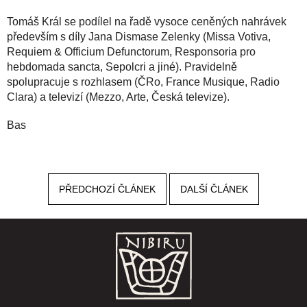
Tomáš Král se podílel na řadě vysoce ceněných nahrávek
především s díly Jana Dismase Zelenky (Missa Votiva,
Requiem & Officium Defunctorum, Responsoria pro
hebdomada sancta, Sepolcri a jiné). Pravidelně
spolupracuje s rozhlasem (ČRo, France Musique, Radio
Clara) a televizí (Mezzo, Arte, Česká televize).
Bas
PŘEDCHOZÍ ČLÁNEK
DALŠÍ ČLÁNEK
Z
á
p
a
t
í