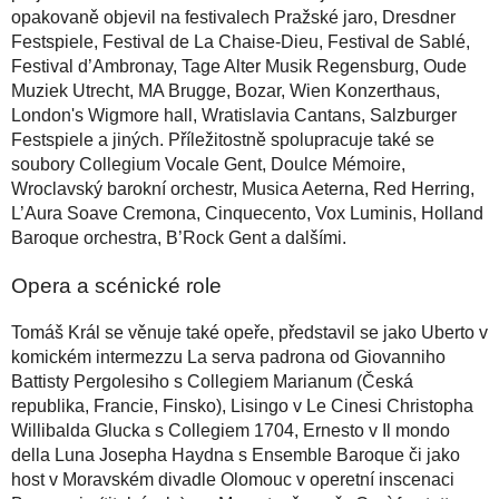
opakovaně objevil na festivalech Pražské jaro, Dresdner
Festspiele, Festival de La Chaise-Dieu, Festival de Sablé,
Festival d’Ambronay, Tage Alter Musik Regensburg, Oude
Muziek Utrecht, MA Brugge, Bozar, Wien Konzerthaus,
London's Wigmore hall, Wratislavia Cantans, Salzburger
Festspiele a jiných. Příležitostně spolupracuje také se
soubory Collegium Vocale Gent, Doulce Mémoire,
Wroclavský barokní orchestr, Musica Aeterna, Red Herring,
L’Aura Soave Cremona, Cinquecento, Vox Luminis, Holland
Baroque orchestra, B’Rock Gent a dalšími.
Opera a scénické role
Tomáš Král se věnuje také opeře, představil se jako Uberto v
komickém intermezzu La serva padrona od Giovanniho
Battisty Pergolesiho s Collegiem Marianum (Česká
republika, Francie, Finsko), Lisingo v Le Cinesi Christopha
Willibalda Glucka s Collegiem 1704, Ernesto v Il mondo
della Luna Josepha Haydna s Ensemble Baroque či jako
host v Moravském divadle Olomouc v operetní inscenaci