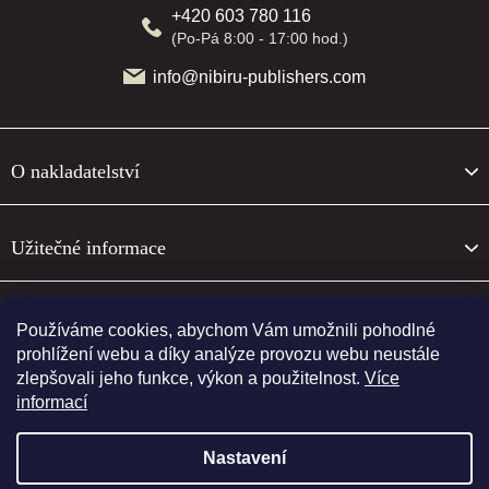
+420 603 780 116
(Po-Pá 8:00 - 17:00 hod.)
info@nibiru-publishers.com
O nakladatelství
Užitečné informace
O nakladatelství
Používáme cookies, abychom Vám umožnili pohodlné
prohlížení webu a díky analýze provozu webu neustále
zlepšovali jeho funkce, výkon a použitelnost.
Více
Sledujte nás
informací
Nastavení
Vytvořil Shoptet