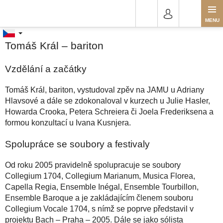
Přejít
Tomáš Král
na
obsah
Tomáš Král – bariton
Vzdělání a začátky
Tomáš Král, bariton, vystudoval zpěv na JAMU u Adriany
Hlavsové a dále se zdokonaloval v kurzech u Julie Hasler,
Howarda Crooka, Petera Schreiera či Joela Frederiksena a
formou konzultací u Ivana Kusnjera.
Spolupráce se soubory a festivaly
Od roku 2005 pravidelně spolupracuje se soubory
Collegium 1704, Collegium Marianum, Musica Florea,
Capella Regia, Ensemble Inégal, Ensemble Tourbillon,
Ensemble Baroque a je zakládajícím členem souboru
Collegium Vocale 1704, s nímž se poprve představil v
projektu Bach – Praha – 2005. Dále se jako sólista