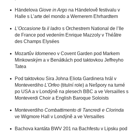
Händelova
Giove in Argo
na Händelově festivalu v
Halle s L’arte del mondo a Wernerem Ehrhardtem
L’Occasione fa il ladro
s Orchestrem National de l’Ile
de France pod vedením Enrique Mazzoly v Théâtre
des Champs Elysées
Mozartův
Idomeneo
v Covent Garden pod Markem
Minkowským a v Benátkách pod taktovkou Jeffreyho
Tatea
Pod taktovkou Sira Johna Eliota Gardinera hrál v
Monteverdiho
L'Orfeo
(titulní role) a Nešpory na turné
po USA a v Londýně na plesech BBC a ve Versailles s
Monteverdi Choir a English Baroque Soloists
Monteverdiho
Combattimento di Tancredi e Clorinda
ve Wigmore Hall v Londýně a ve Versailles
Bachova kantáta BWV 201 na Bachfestu v Lipsku pod