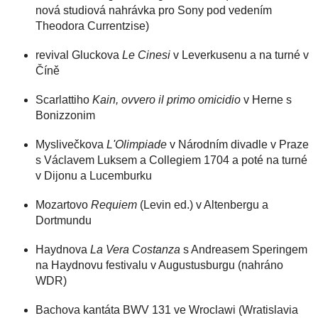
nová studiová nahrávka pro Sony pod vedením
Theodora Currentzise)
revival Gluckova
Le Cinesi
v Leverkusenu a na turné v
Číně
Scarlattiho
Kain, ovvero il primo omicidio
v Herne s
Bonizzonim
Myslivečkova
L'Olimpiade
v Národním divadle v Praze
s Václavem Luksem a Collegiem 1704 a poté na turné
v Dijonu a Lucemburku
Mozartovo
Requiem
(Levin ed.) v Altenbergu a
Dortmundu
Haydnova
La Vera Costanza
s Andreasem Speringem
na Haydnovu festivalu v Augustusburgu (nahráno
WDR)
Bachova kantáta BWV 131 ve Wroclawi (Wratislavia