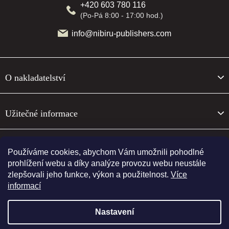
+420 603 780 116
(Po-Pá 8:00 - 17:00 hod.)
info@nibiru-publishers.com
O nakladatelství
Užitečné informace
O nakladatelství
Používáme cookies, abychom Vám umožnili pohodlné
prohlížení webu a díky analýze provozu webu neustále
zlepšovali jeho funkce, výkon a použitelnost.
Více
Sledujte nás
informací
Nastavení
Vytvořil Shoptet