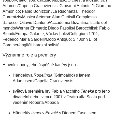
soubory, jako jsou: Claudio Abbado/Orchestra Mozart; Jan
Adamus/Capella Cracoviensis; Giovanni Antonini/Il Giardino
Armonico; Fabio Bonizzoni/La Risonanza; Theodor
Currentzis/Musica Aeterna; Alan Curtis/Il Complesso
Barocco; Ottavio Dantone/Accademia Bizantina; L'arte del
mondo/Werner Ehrhardt; Diego Fasolis/I Barocchiisti; Fabio
Biondi/Europa Galante; Václav Luks/Collegium 1704;
Federico Maria Sardelli/Modo Antiquo; Sir John Eliot
Gardiner/angličtí barokní sólisté.
Významné role a premiéry
Hlavními body jeho úspěšné kariéry jsou:
Händelova
Rodelinda
(Grimoaldo) s Ianem
Adamusem/Capella Cracoviensis
světová premiéra hry Fabia Vacchiho
Teneke
pro jeho
divadelní debut v roce 2007 v Teatro alla Scala pod
vedením Roberta Abbada
Händelův
Izrael v Egyptě
s Diegem Fasolisem