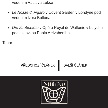
vedením Václava Lukse
Le Nozze di Figaro
v Covent Garden v Londýně pod
vedením Ivora Boltona
Die Zauberflöte
v Opéra Royal de Wallonie v Lutychu
pod taktovkou Paola Arrivabeniho
Tenor
PŘEDCHOZÍ ČLÁNEK
DALŠÍ ČLÁNEK
Z
á
p
a
t
í