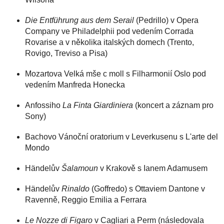
Die Entführung aus dem Serail
(Pedrillo) v Opera
Company ve Philadelphii pod vedením Corrada
Rovarise a v několika italských domech (Trento,
Rovigo, Treviso a Pisa)
Mozartova Velká mše c moll s Filharmonií Oslo pod
vedením Manfreda Honecka
Anfossiho
La Finta Giardiniera
(koncert a záznam pro
Sony)
Bachovo Vánoční oratorium v Leverkusenu s L'arte del
Mondo
Händelův
Šalamoun
v Krakově s Ianem Adamusem
Händelův
Rinaldo
(Goffredo) s Ottaviem Dantone v
Ravenně, Reggio Emilia a Ferrara
Le Nozze di Figaro
v Cagliari a Perm (následovala