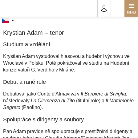
Přejít
Krystian Adam
na
obsah
Krystian Adam – tenor
Studium a vzdělání
Krystian Adam vystudoval hlasovou a hudební výchovu ve
Wroclawi v Polsku. Poté pokračoval ve studiu na Hudební
konzervatoři G. Verdiho v Miláně.
Debut a rané role
Debutoval jako Conte d'Almaviva v
Il Barbiere di Siviglia
,
následovaly
La Clemenza di Tito
(titulní role) a
Il Matrimonio
Segreto
(Paolino).
Spolupráce s dirigenty a soubory
Pan Adam pravidelně spolupracuje s prestižními dirigenty a