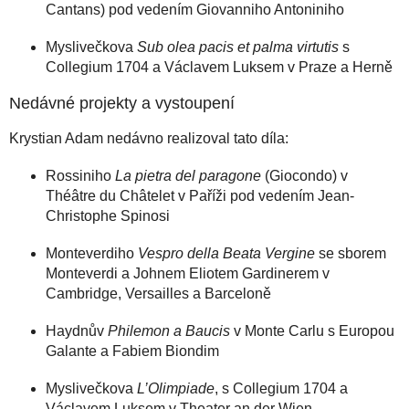
Cantans) pod vedením Giovanniho Antoniniho
Myslivečkova
Sub olea pacis et palma virtutis
s
Collegium 1704 a Václavem Luksem v Praze a Herně
Nedávné projekty a vystoupení
Krystian Adam nedávno realizoval tato díla:
Rossiniho
La pietra del paragone
(Giocondo) v
Théâtre du Châtelet v Paříži pod vedením Jean-
Christophe Spinosi
Monteverdiho
Vespro della Beata Vergine
se sborem
Monteverdi a Johnem Eliotem Gardinerem v
Cambridge, Versailles a Barceloně
Haydnův
Philemon a Baucis
v Monte Carlu s Europou
Galante a Fabiem Biondim
Myslivečkova
L’Olimpiade
, s Collegium 1704 a
Václavem Luksem v Theater an der Wien