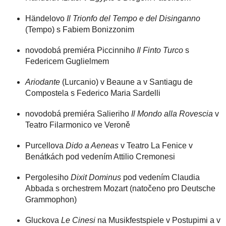
Händelovo
Il Trionfo del Tempo e del Disinganno
(Tempo) s Fabiem Bonizzonim
novodobá premiéra Piccinniho
Il Finto Turco
s
Federicem Guglielmem
Ariodante
(Lurcanio) v Beaune a v Santiagu de
Compostela s Federico Maria Sardelli
novodobá premiéra Salieriho
Il Mondo alla Rovescia
v
Teatro Filarmonico ve Veroně
Purcellova
Dido a Aeneas
v Teatro La Fenice v
Benátkách pod vedením Attilio Cremonesi
Pergolesiho
Dixit Dominus
pod vedením Claudia
Abbada s orchestrem Mozart (natočeno pro Deutsche
Grammophon)
Gluckova
Le Cinesi
na Musikfestspiele v Postupimi a v