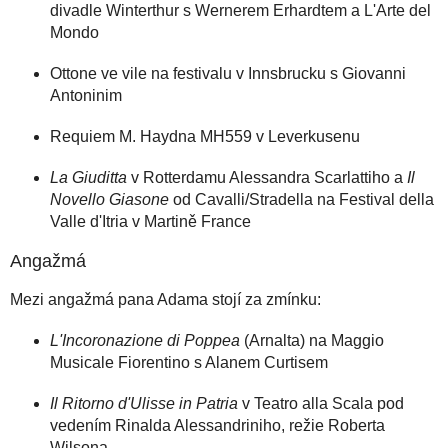
divadle Winterthur s Wernerem Erhardtem a L'Arte del
Mondo
Ottone ve vile na festivalu v Innsbrucku s Giovanni
Antoninim
Requiem M. Haydna MH559 v Leverkusenu
La Giuditta
v Rotterdamu Alessandra Scarlattiho a
Il
Novello Giasone
od Cavalli/Stradella na Festival della
Valle d'Itria v Martině France
Angažmá
Mezi angažmá pana Adama stojí za zmínku:
L'Incoronazione di Poppea
(Arnalta) na Maggio
Musicale Fiorentino s Alanem Curtisem
Il Ritorno d'Ulisse in Patria
v Teatro alla Scala pod
vedením Rinalda Alessandriniho, režie Roberta
Wilsona