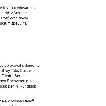
sti s koncertováním a
aturitě v Americe
. Poté vystudoval
studium zpěvu na
polupracoval s dirigenty
effrey Tate, Gustav
Frieder Bernius,
dsen Bachvereniging,
sik Berlin, Rundfunk
e a v prosinci téhož