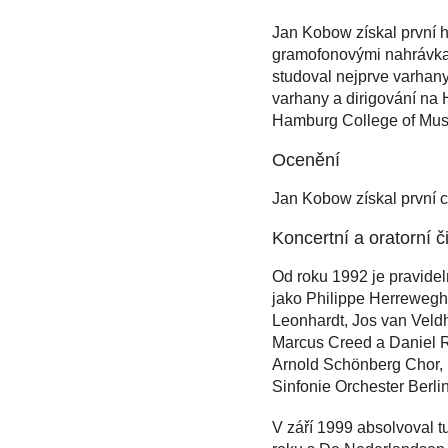
Jan Kobow získal první 
gramofonovými nahrávkami
studoval nejprve varhany
varhany a dirigování na
Hamburg College of Music
Ocenění
Jan Kobow získal první 
Koncertní a oratorní č
Od roku 1992 je pravideln
jako Philippe Herrewegh
Leonhardt, Jos van Veld
Marcus Creed a Daniel R
Arnold Schönberg Chor,
Sinfonie Orchester Berli
V září 1999 absolvoval t