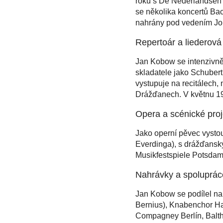
roku s De Nederlandsen
se několika koncertů Ba
nahrány pod vedením Joh
Repertoár a liederová
Jan Kobow se intenzivně
skladatele jako Schuber
vystupuje na recitálec
Drážďanech. V květnu 19
Opera a scénické proj
Jako operní pěvec vysto
Everdinga), s drážďansk
Musikfestspiele Potsdam
Nahrávky a spoluprác
Jan Kobow se podílel na 
Bernius), Knabenchor Ha
Compagney Berlín, Balt