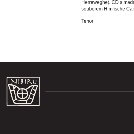
Herreweghe). CD s madriga
souborem Himlische Cant
Tenor
Z
á
p
a
t
í