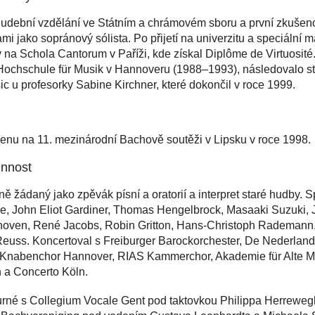
hudební vzdělání ve Státním a chrámovém sboru a první zkušeno
 jako sopránový sólista. Po přijetí na univerzitu a speciální m
 na Schola Cantorum v Paříži, kde získal Diplôme de Virtuosité
 Hochschule für Musik v Hannoveru (1988–1993), následovalo 
 u profesorky Sabine Kirchner, které dokončil v roce 1999.
cenu na 11. mezinárodní Bachově soutěži v Lipsku v roce 1998.
innost
ě žádaný jako zpěvák písní a oratorií a interpret staré hudby. S
e, John Eliot Gardiner, Thomas Hengelbrock, Masaaki Suzuki, J
hoven, René Jacobs, Robin Gritton, Hans-Christoph Rademann, 
euss. Koncertoval s Freiburger Barockorchester, De Nederlan
 Knabenchor Hannover, RIAS Kammerchor, Akademie für Alte Mu
n a Concerto Köln.
urné s Collegium Vocale Gent pod taktovkou Philippa Herrewegh