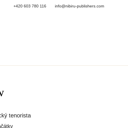
+420 603 780 116
info@nibiru-publishers.com
w
ký tenorista
ačátky