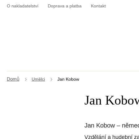
Přejít
O nakladatelství
Doprava a platba
Kontakt
na
obsah
Umělci
Jan Kobow
Jan Kobo
Jan Kobow – němec
Vzdělání a hudební z