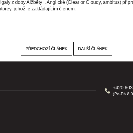
ly z doby Alžběty I. Anglické (Clear or Cloudy, ambitus) připrav
orey, jehož je zakládajícím členem.
PŘEDCHOZÍ ČLÁNEK
DALŠÍ ČLÁNEK
+420 603
(Po-Pá 8:0