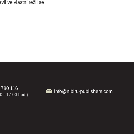
il ve vlastní režii se
 780 116
info@nibiru-publishers.com
0 - 17:00 hod.)