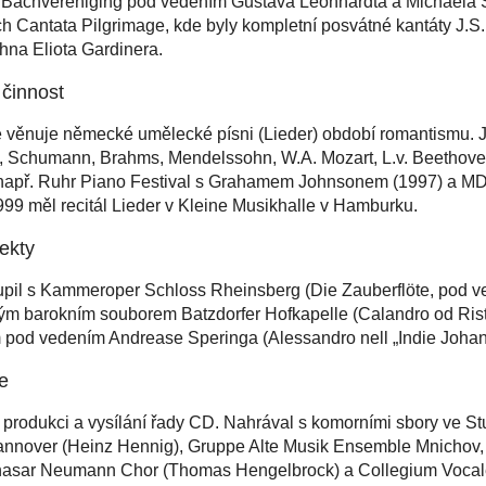
 Bachvereniging pod vedením Gustava Leonhardta a Michaela S
ch Cantata Pilgrimage, kde byly kompletní posvátné kantáty J.
na Eliota Gardinera.
 činnost
 věnuje německé umělecké písni (Lieder) období romantismu. J
t, Schumann, Brahms, Mendelssohn, W.A. Mozart, L.v. Beethove
h, např. Ruhr Piano Festival s Grahamem Johnsonem (1997) a 
99 měl recitál Lieder v Kleine Musikhalle v Hamburku.
ekty
upil s Kammeroper Schloss Rheinsberg (Die Zauberflöte, pod 
ým barokním souborem Batzdorfer Hofkapelle (Calandro od Rist
 pod vedením Andrease Speringa (Alessandro nell „Indie Johan
e
produkci a vysílání řady CD. Nahrával s komorními sbory ve Stu
nnover (Heinz Hennig), Gruppe Alte Musik Ensemble Mnichov,
hasar Neumann Chor (Thomas Hengelbrock) a Collegium Vocale