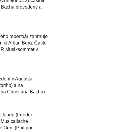
chneidera. Zúčastnil
S. Bacha provedeny a
eho repertoár zahrnuje
n či Alban Berg. Často
MDR Musiksommer v
vedením Augusta
oriho) a na
na Christiana Bacha).
ttgartu (Frieder
 Musicalische
 Gent (Philippe