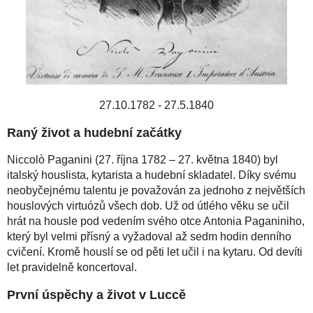
27.10.1782 - 27.5.1840
Raný život a hudební začátky
Niccolò Paganini (27. října 1782 – 27. května 1840) byl
italský houslista, kytarista a hudební skladatel. Díky svému
neobyčejnému talentu je považován za jednoho z největších
houslových virtuózů všech dob. Už od útlého věku se učil
hrát na housle pod vedením svého otce Antonia Paganiniho,
který byl velmi přísný a vyžadoval až sedm hodin denního
cvičení. Kromě houslí se od pěti let učil i na kytaru. Od devíti
let pravidelně koncertoval.
První úspěchy a život v Luccě