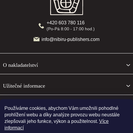
a
t
í
+420 603 780 116
(Po-Pá 8:00 - 17:00 hod.)
info@nibiru-publishers.com
O nakladatelství
Užitečné informace
O nakladatelství
Používáme cookies, abychom Vám umožnili pohodlné
prohlížení webu a díky analýze provozu webu neustále
zlepšovali jeho funkce, výkon a použitelnost.
Více
Sledujte nás
informací