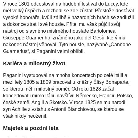
V roce 1801 odcestoval na hudební festival do Luccy, kde
měl velký úspěch a rozhodl se zde zůstat. Přestože dostával
vysoké honoráře, kvůli zálibě v hazardních hrách se zadlužil
a dokonce ztratil své housle. Přítel mu však půjčil svůj
nástroj od slavného mistrného houslaře Bartolomea
Giuseppe Guarneriho, známého jako del Gesù, který mu
nakonec nástroj věnoval. Tyto housle, nazývané „Cannone
Guarnerius“, si Paganini velmi oblíbil.
Kariéra a milostný život
Paganini vystupoval na mnoha koncertech po celé Itálii a
mezi lety 1805 a 1809 pracoval u kněžny Élisy Bonaparte,
se kterou měl i milostný poměr. Od roku 1828 začal
koncertovat i mimo Itálii, navštívil Německo, Francii, Polsko,
české země, Anglii a Skotsko. V roce 1825 se mu narodil
syn Achille z vztahu s Antonií Bianchiovou, se kterou se
však nikdy neoženil.
Majetek a pozdní léta