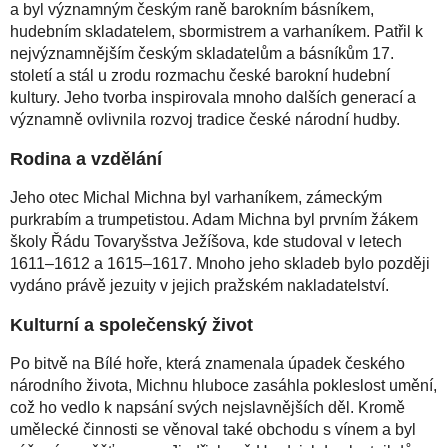
a byl významným českým raně barokním básníkem,
hudebním skladatelem, sbormistrem a varhaníkem. Patřil k
nejvýznamnějším českým skladatelům a básníkům 17.
století a stál u zrodu rozmachu české barokní hudební
kultury. Jeho tvorba inspirovala mnoho dalších generací a
významně ovlivnila rozvoj tradice české národní hudby.
Rodina a vzdělání
Jeho otec Michal Michna byl varhaníkem, zámeckým
purkrabím a trumpetistou. Adam Michna byl prvním žákem
školy Řádu Tovaryšstva Ježíšova, kde studoval v letech
1611–1612 a 1615–1617. Mnoho jeho skladeb bylo později
vydáno právě jezuity v jejich pražském nakladatelství.
Kulturní a společenský život
Po bitvě na Bílé hoře, která znamenala úpadek českého
národního života, Michnu hluboce zasáhla pokleslost umění,
což ho vedlo k napsání svých nejslavnějších děl. Kromě
umělecké činnosti se věnoval také obchodu s vínem a byl