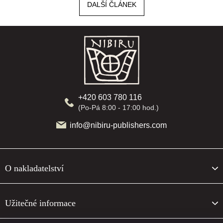
DALŠÍ ČLÁNEK
Z
á
p
a
t
í
+420 603 780 116
(Po-Pá 8:00 - 17:00 hod.)
info@nibiru-publishers.com
O nakladatelství
Užitečné informace