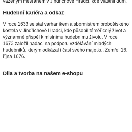
váženým měšťanem v Jindřichově Hradci, kde vlastnil dům.
Hudební kariéra a odkaz
V roce 1633 se stal varhaníkem a sbormistrem proboštského
kostela v Jindřichově Hradci, kde působil téměř celý život a
významně přispěl k místnímu hudebnímu životu. V roce
1673 založil nadaci na podporu vzdělávání mladých
hudebníků, kterým odkázal i část svého majetku. Zemřel 16.
října 1676.
Díla a tvorba na našem e-shopu