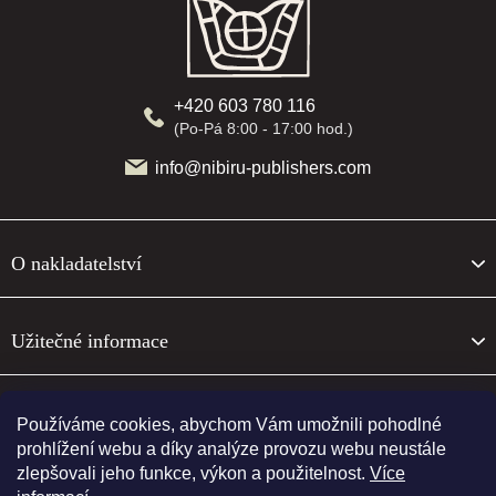
p
a
t
í
+420 603 780 116
(Po-Pá 8:00 - 17:00 hod.)
info@nibiru-publishers.com
O nakladatelství
Užitečné informace
O nakladatelství
Používáme cookies, abychom Vám umožnili pohodlné
prohlížení webu a díky analýze provozu webu neustále
zlepšovali jeho funkce, výkon a použitelnost.
Více