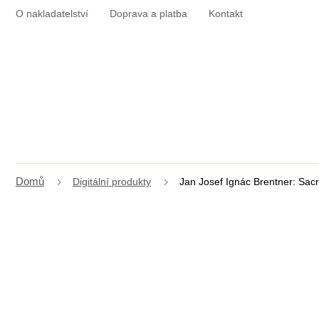
Přejít
O nakladatelství
Doprava a platba
Kontakt
na
obsah
Digitální produkty
Jan Josef Ignác Brentner: Sac