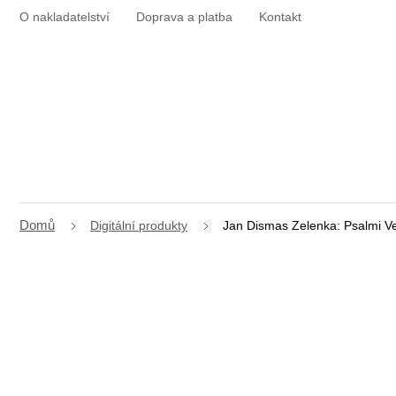
Přejít
O nakladatelství
Doprava a platba
Kontakt
na
obsah
Digitální produkty
Jan Dismas Zelenka: Psalmi Vesp