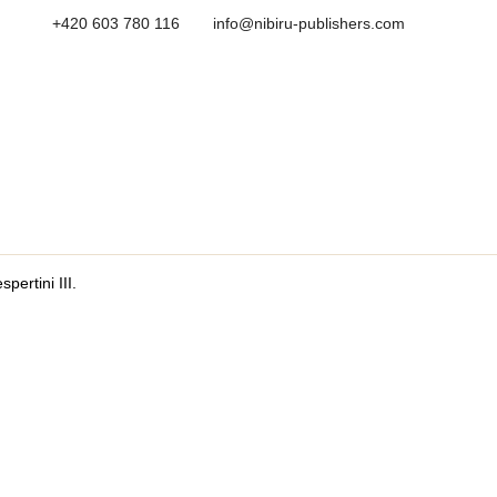
+420 603 780 116
info@nibiru-publishers.com
ertini III.