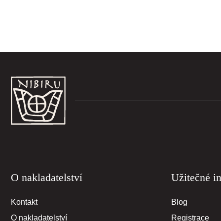
Z
á
p
a
t
í
O nakladatelství
Užitečné i
Kontakt
Blog
O nakladatelství
Registrace