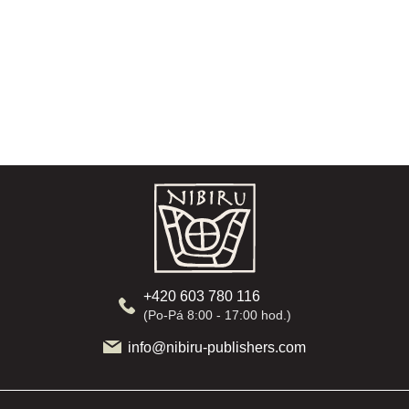
Z
á
p
a
t
í
+420 603 780 116
(Po-Pá 8:00 - 17:00 hod.)
info@nibiru-publishers.com