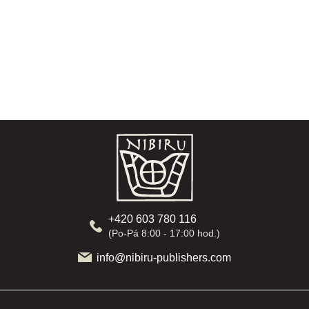
Z
á
p
a
t
í
+420 603 780 116
(Po-Pá 8:00 - 17:00 hod.)
info@nibiru-publishers.com