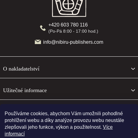
a
t
í
+420 603 780 116
(Po-Pá 8:00 - 17:00 hod.)
info@nibiru-publishers.com
O nakladatelství
Užitečné informace
O nakladatelství
Používáme cookies, abychom Vám umožnili pohodlné
prohlížení webu a díky analýze provozu webu neustále
zlepšovali jeho funkce, výkon a použitelnost.
Více
Sledujte nás
informací