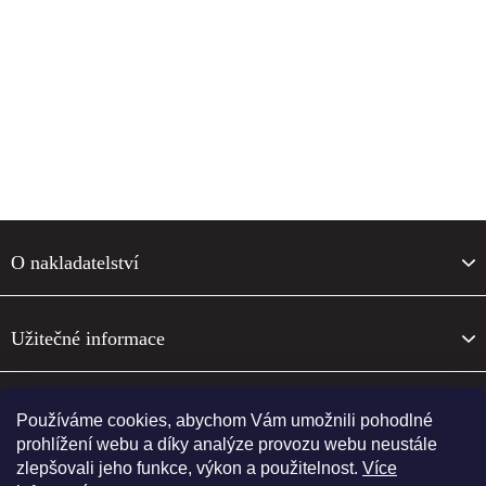
F
o
O nakladatelství
o
t
e
Užitečné informace
r
O nakladatelství
Používáme cookies, abychom Vám umožnili pohodlné
prohlížení webu a díky analýze provozu webu neustále
zlepšovali jeho funkce, výkon a použitelnost.
Více