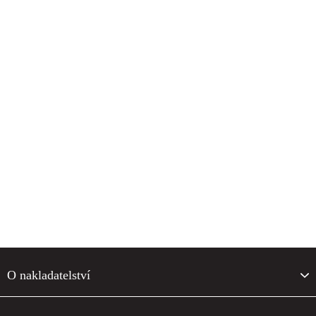
F
o
O nakladatelství
o
t