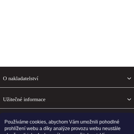
F
o
O nakladatelství
o
t
e
Užitečné informace
r
O nakladatelství
Používáme cookies, abychom Vám umožnili pohodlné
prohlížení webu a díky analýze provozu webu neustále