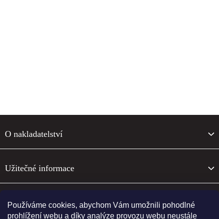
F
o
O nakladatelství
o
t
e
Užitečné informace
r
O nakladatelství
Používáme cookies, abychom Vám umožnili pohodlné
prohlížení webu a díky analýze provozu webu neustále