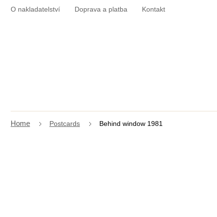
Skip
O nakladatelství
Doprava a platba
Kontakt
to
content
Postcards
Behind window 1981