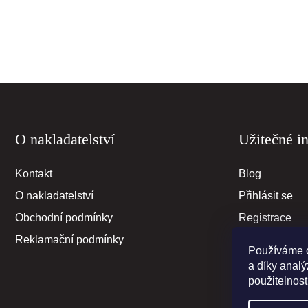
F
O nakladatelství
Užitečné i
o
o
t
Kontakt
Blog
e
O nakladatelství
Přihlásit se
r
Obchodní podmínky
Registrace
Reklamační podmínky
Používáme c
a díky anal
použitelnost