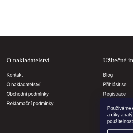
F
O nakladatelství
Užitečné i
o
o
t
Kontakt
Blog
e
O nakladatelství
Přihlásit se
r
Obchodní podmínky
Registrace
Reklamační podmínky
Používáme c
a díky anal
použitelnost