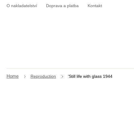
Skip
O nakladatelství
Doprava a platba
Kontakt
to
content
Reproduction
‘Still life with glass 1944